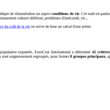
olitique de rémunération un aspect
conditions de vie
. Cet outil est parti
ronnement culturel différent, problèmes d'insécurité, etc...
ice du coût de la vie
ou servir de base au calcul d'une prime.
 population expatriée, EuroCost International a déterminé
41 critère
res sont soigneusement regroupés, pour former
8 groupes principaux
, 